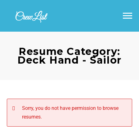
Εύρεση ζήτησης – Jobs Search
Αναζήτηση Βιογραφικών – Resumes
Σχετικά με εμάς – About Us
Search
Προσθέστε ζήτηση – Add a Job
Επικοινωνία – Contact
Προσθήκη βιογραφικού – Add a Resume
Resume Category:
Deck Hand - Sailor
Job Alerts
Sorry, you do not have permission to browse
resumes.