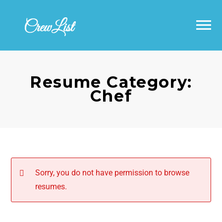
Εύρεση ζήτησης – Jobs Search
Αναζήτηση Βιογραφικών – Resumes
Σχετικά με εμάς – About Us
Search
Προσθέστε ζήτηση – Add a Job
Επικοινωνία – Contact
Προσθήκη βιογραφικού – Add a Resume
Resume Category:
Chef
Job Alerts
Sorry, you do not have permission to browse
resumes.