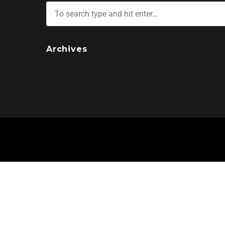
Archives